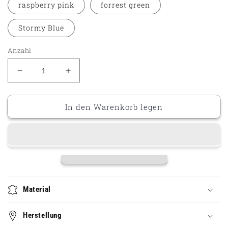
raspberry pink
forrest green
Stormy Blue
Anzahl
Verringere
Erhöhe
die
die
Menge
Menge
In den Warenkorb legen
für
für
Beanie
Beanie
Kiruna
Kiruna
Material
Herstellung