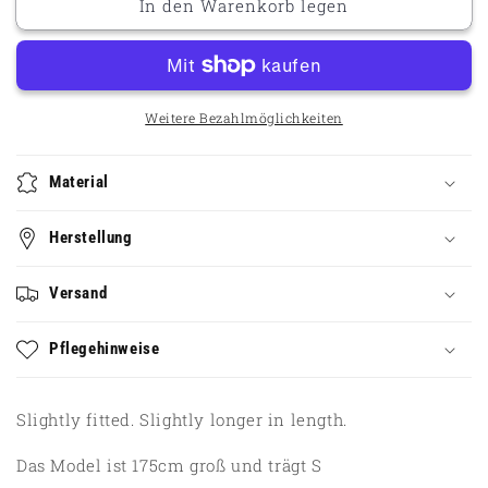
In den Warenkorb legen
für
für
T-
T-
shirt
shirt
Visby
Visby
Mountain
Mountain
Wolf
Wolf
Weitere Bezahlmöglichkeiten
Material
Herstellung
Versand
Pflegehinweise
Slightly fitted. Slightly longer in length.
Das Model ist 175cm groß und trägt S