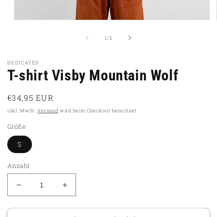
Medien
1
in
von
1
/
2
Modal
öffnen
DEDICATED
T-shirt Visby Mountain Wolf
Normaler
€34,95 EUR
Preis
inkl. MwSt.
Versand
wird beim Checkout berechnet
Größe
S
Anzahl
Verringere
Erhöhe
die
die
Menge
Menge